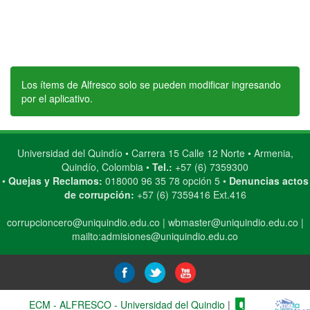
Los ítems de Alfresco solo se pueden modificar ingresando
por el aplicativo.
Universidad del Quindío • Carrera 15 Calle 12 Norte • Armenia,
Quindío, Colombia •
Tel.:
+57 (6) 7359300
•
Quejas y Reclamos:
018000 96 35 78 opción 5 •
Denuncias actos
de corrupción:
+57 (6) 7359416 Ext.416
corrupcioncero@uniquindio.edu.co
|
wbmaster@uniquindio.edu.co
|
mailto:admisiones@uniquindio.edu.co
ECM - ALFRESCO - Universidad del Quindio
|